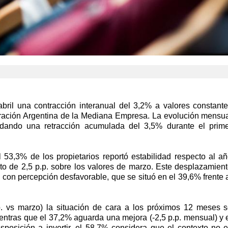
abril una contracción interanual del 3,2% a valores constant
ración Argentina de la Mediana Empresa. La evolución mensu
dando una retracción acumulada del 3,5% durante el prim
 53,3% de los propietarios reportó estabilidad respecto al a
nto de 2,5 p.p. sobre los valores de marzo. Este desplazamien
 con percepción desfavorable, que se situó en el 39,6% frente 
. vs marzo) la situación de cara a los próximos 12 meses 
ntras que el 37,2% aguarda una mejora (-2,5 p.p. mensual) y 
sposición a invertir, el 58,7% considera que el contexto no 