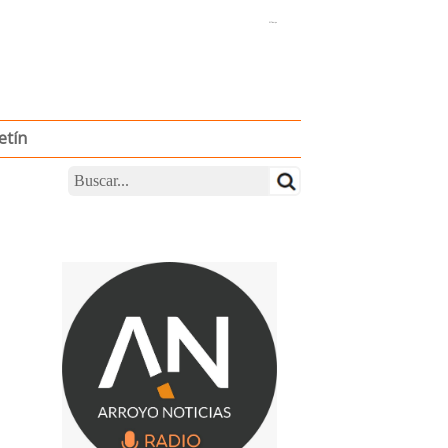
El Tiempo
etín