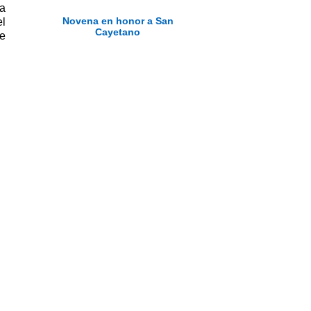
la
Novena en honor a San
el
Cayetano
de