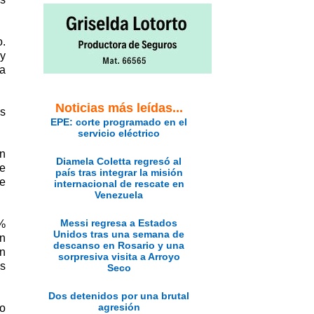
o.
 y
la
Noticias más leídas...
os
EPE: corte programado en el
servicio eléctrico
on
Diamela Coletta regresó al
se
país tras integrar la misión
de
internacional de rescate en
Venezuela
Messi regresa a Estados
5%
Unidos tras una semana de
un
descanso en Rosario y una
en
sorpresiva visita a Arroyo
os
Seco
Dos detenidos por una brutal
agresión
mo