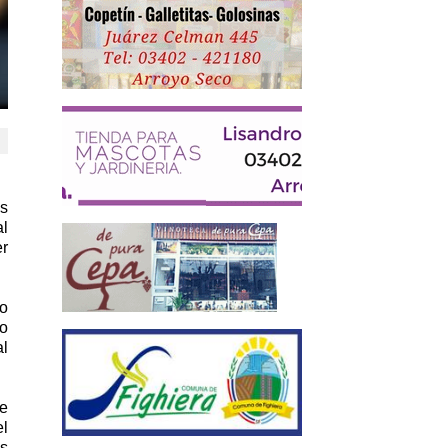
es
al
er
ño
to
al
se
el
es