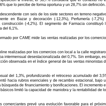
,6% que lo percibe de forma oportuna y un 28,7% sin definición.
ia descendente con seis de los siete sectores en terreno negativ
lmente en Bazar y decoración (-12,3%), Perfumería (-7,2%)
 la construcción (-4,2%). El segmento de Farmacia constituyó 
a del 6,1%.
nformado por CAME mide las ventas realizadas por los comerci
line realizadas por los comercios con local a la calle registrar
ba intermensual desestacionalizada del 0,7%. Sin embargo, e
ión observada en el índice general de las ventas minoristas 
nsual del 1,3%, profundizando el retroceso acumulado del 3,
ientó hacia rubros esenciales y de recambio estacional, bajo 
búsqueda de financiamiento y bonificaciones. El incremento 
 básicos limitó la capacidad de maniobra y la rentabilidad de l
os comerciantes prevé una evolución favorable para el próxi