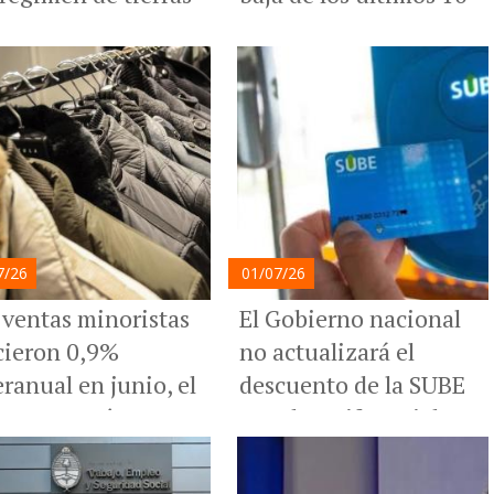
meses
7/26
01/07/26
 ventas minoristas
El Gobierno nacional
cieron 0,9%
no actualizará el
eranual en junio, el
descuento de la SUBE
estre cerró con una
para la tarifa social
da del 2,5%