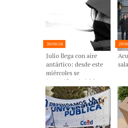
30/06/26
29/0
Julio llega con aire
Acu
antártico: desde este
sal
miércoles se
intensificará el frío en
todo el país