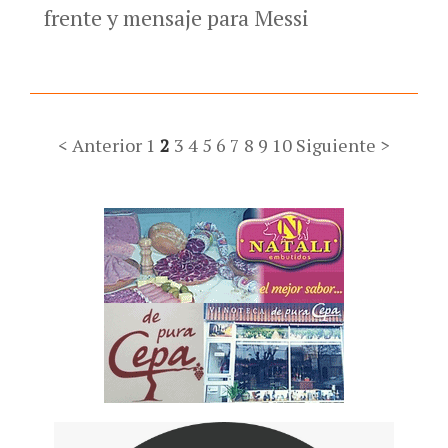
frente y mensaje para Messi
< Anterior
1
2
3
4
5
6
7
8
9
10
Siguiente >